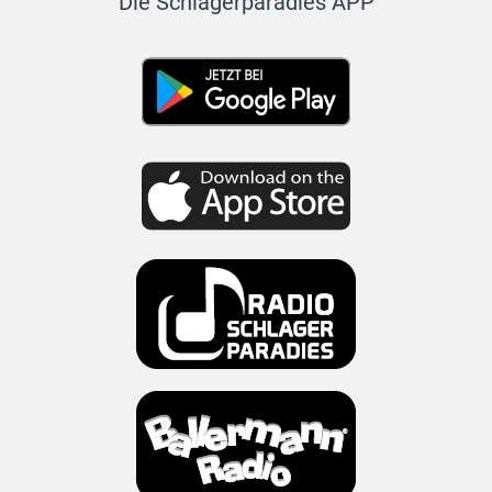
Die Schlagerparadies APP