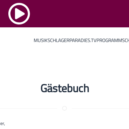
MUSIK
SCHLAGERPARADIES.TV
PROGRAMM
SC
Gästebuch
rer,