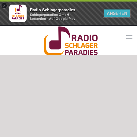
×
Radio Schlagerparadies
ANSEHEN
Schlagerparadies GmbH
kostenlos - Auf Google Play