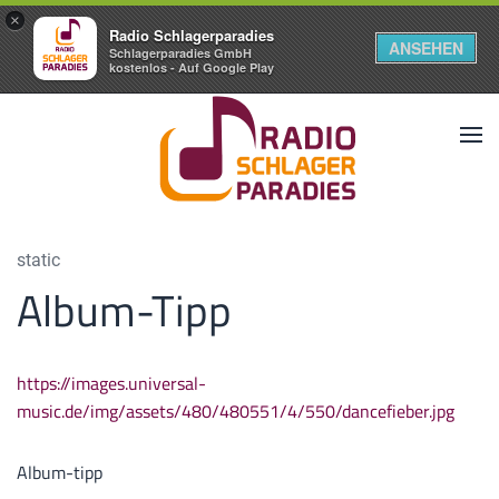
×
Radio Schlagerparadies
ANSEHEN
Schlagerparadies GmbH
kostenlos - Auf Google Play
static
Album-Tipp
https://images.universal-
music.de/img/assets/480/480551/4/550/dancefieber.jpg
Album-tipp