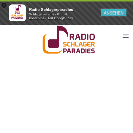
×
Radio Schlagerparadies
ANSEHEN
Schlagerparadies GmbH
kostenlos - Auf Google Play