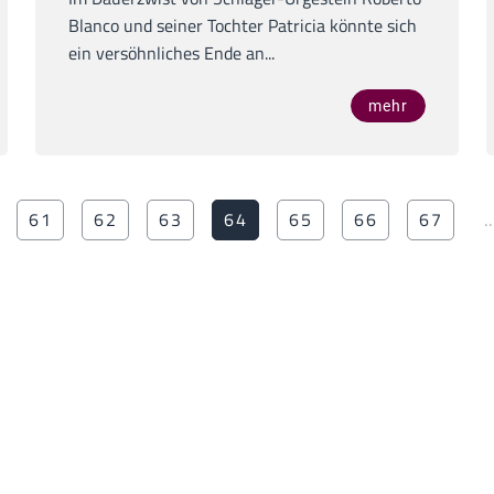
Blanco und seiner Tochter Patricia könnte sich
ein versöhnliches Ende an...
mehr
61
62
63
64
65
66
67