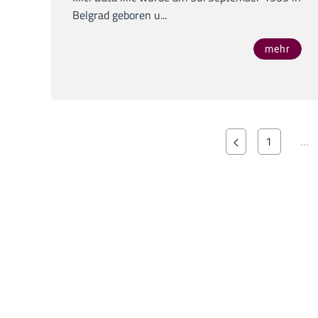
Belgrad geboren u...
mehr
1
…