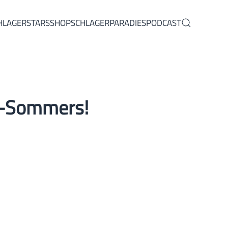
HLAGERSTARS
SHOP
SCHLAGERPARADIES
PODCAST
il-Sommers!