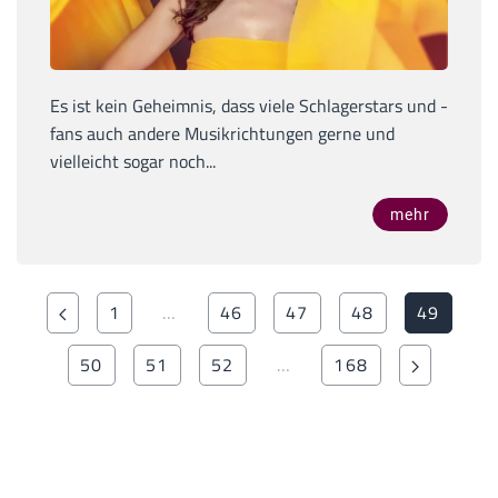
Es ist kein Geheimnis, dass viele Schlagerstars und -
fans auch andere Musikrichtungen gerne und
vielleicht sogar noch...
mehr
1
…
46
47
48
49
50
51
52
…
168