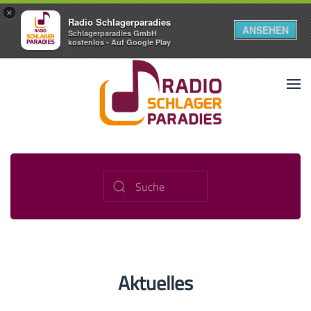
×
Radio Schlagerparadies
ANSEHEN
Schlagerparadies GmbH
kostenlos - Auf Google Play
Aktuelles