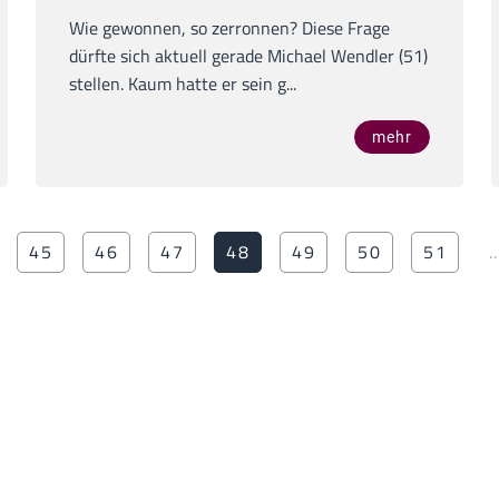
Wie gewonnen, so zerronnen? Diese Frage
dürfte sich aktuell gerade Michael Wendler (51)
stellen. Kaum hatte er sein g...
mehr
45
46
47
48
49
50
51