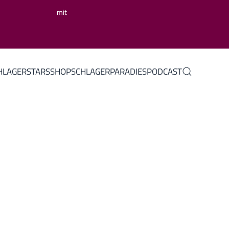
mit
HLAGERSTARS
SHOP
SCHLAGERPARADIES
PODCAST