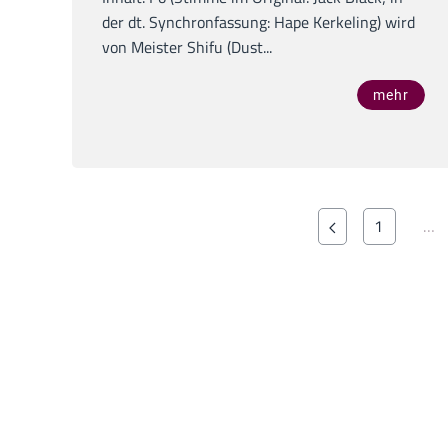
der dt. Synchronfassung: Hape Kerkeling) wird
von Meister Shifu (Dust...
mehr
1
…