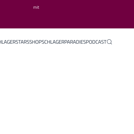
mit
HLAGERSTARS
SHOP
SCHLAGERPARADIES
PODCAST