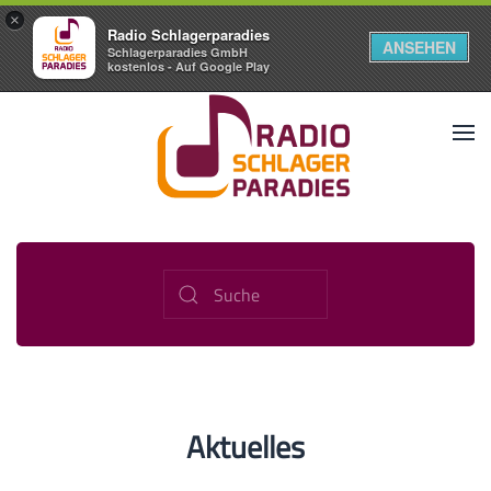
×
Radio Schlagerparadies
ANSEHEN
Schlagerparadies GmbH
kostenlos - Auf Google Play
Aktuelles