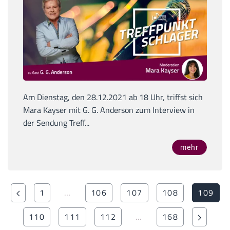
Am Dienstag, den 28.12.2021 ab 18 Uhr, triffst sich
Mara Kayser mit G. G. Anderson zum Interview in
der Sendung Treff...
mehr
1
…
106
107
108
109
110
111
112
…
168