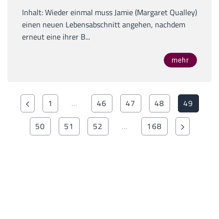
Inhalt: Wieder einmal muss Jamie (Margaret Qualley)
einen neuen Lebensabschnitt angehen, nachdem
erneut eine ihrer B...
mehr
1
…
46
47
48
49
50
51
52
…
168