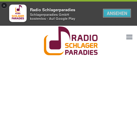
×
Radio Schlagerparadies
ANSEHEN
Schlagerparadies GmbH
kostenlos - Auf Google Play