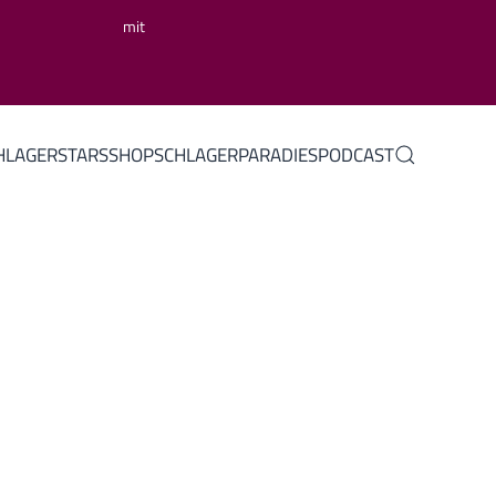
mit
HLAGERSTARS
SHOP
SCHLAGERPARADIES
PODCAST