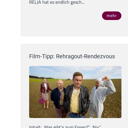
RELJA hat es endlich gesch...
mehr
Film-Tipp: Rehragout-Rendezvous
Inhalt: „Was gibt‘s zum Essen?“ „Nix.“