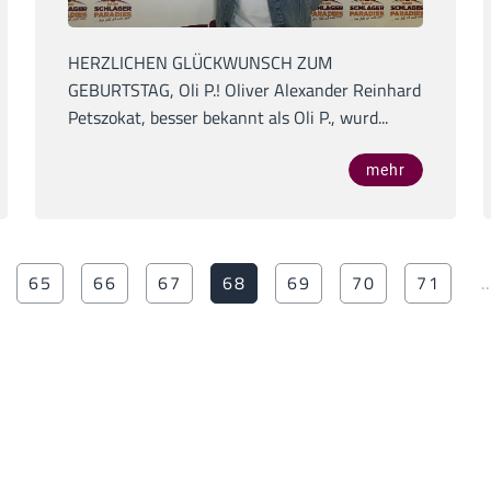
HERZLICHEN GLÜCKWUNSCH ZUM
GEBURTSTAG, Oli P.! Oliver Alexander Reinhard
Petszokat, besser bekannt als Oli P., wurd...
mehr
65
66
67
68
69
70
71