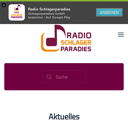
×
Radio Schlagerparadies
ANSEHEN
Schlagerparadies GmbH
kostenlos - Auf Google Play
Aktuelles