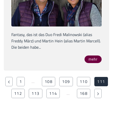
Fantasy, das ist das Duo Fredi Malinowski (alias
Freddy März) und Martin Hein (alias Martin Marcell).
Die beiden habe...
mehr
1
…
108
109
110
111
112
113
114
…
168