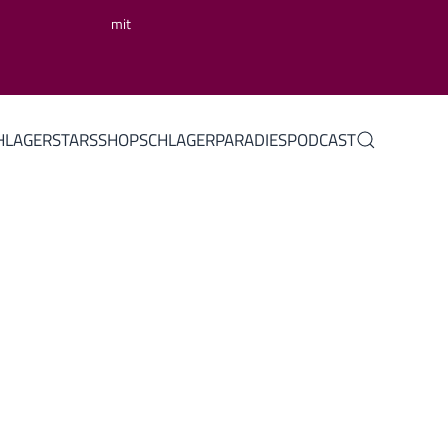
mit
HLAGERSTARS
SHOP
SCHLAGERPARADIES
PODCAST