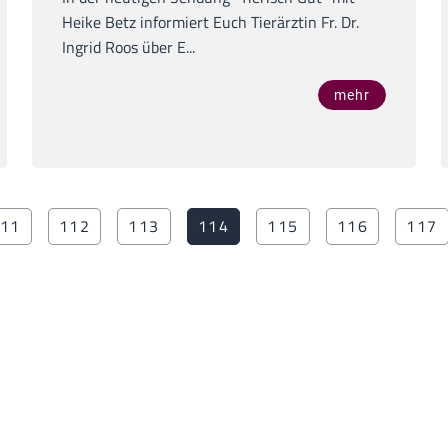
Heike Betz informiert Euch Tierärztin Fr. Dr.
Ingrid Roos über E...
mehr
11
112
113
114
115
116
117