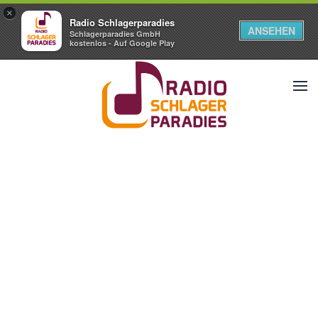
×
Radio Schlagerparadies
ANSEHEN
Schlagerparadies GmbH
kostenlos - Auf Google Play