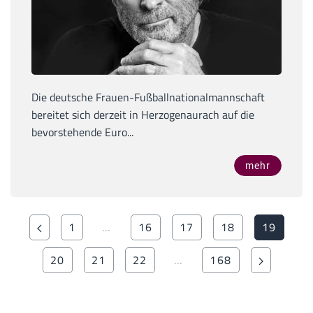
Die deutsche Frauen-Fußballnationalmannschaft
bereitet sich derzeit in Herzogenaurach auf die
bevorstehende Euro...
mehr
1
…
16
17
18
19
20
21
22
…
168