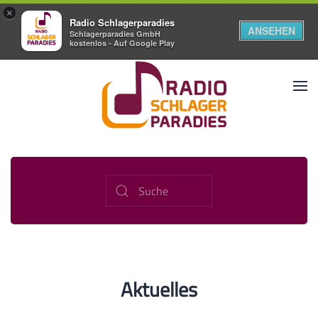
×
Radio Schlagerparadies
ANSEHEN
Schlagerparadies GmbH
kostenlos - Auf Google Play
Aktuelles