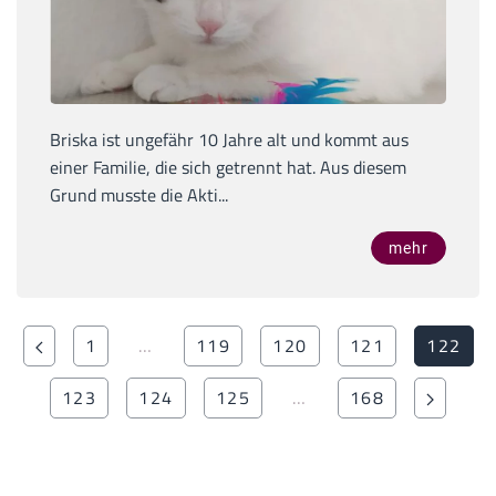
Briska ist ungefähr 10 Jahre alt und kommt aus
einer Familie, die sich getrennt hat. Aus diesem
Grund musste die Akti...
mehr
1
…
119
120
121
122
123
124
125
…
168