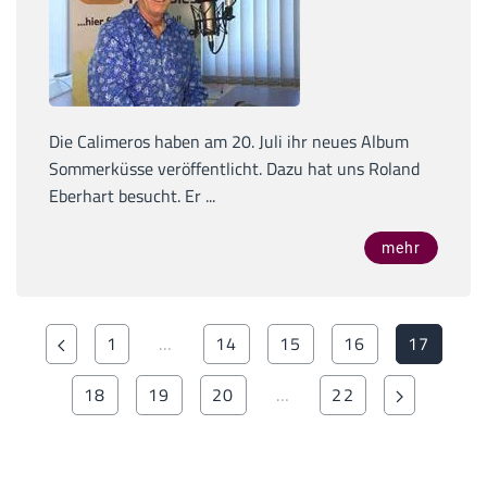
Die Calimeros haben am 20. Juli ihr neues Album
Sommerküsse veröffentlicht. Dazu hat uns Roland
Eberhart besucht. Er ...
mehr
1
…
14
15
16
17
18
19
20
…
22