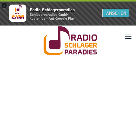
×
Radio Schlagerparadies
ANSEHEN
Schlagerparadies GmbH
kostenlos - Auf Google Play