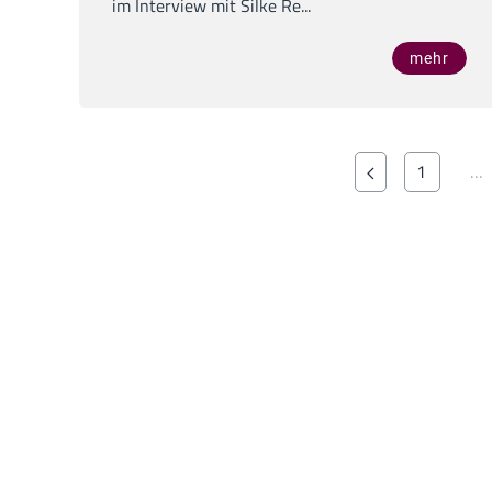
im Interview mit Silke Re...
mehr
1
…