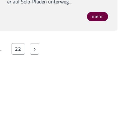
er auf Solo-Pfaden unterweg...
mehr
…
22