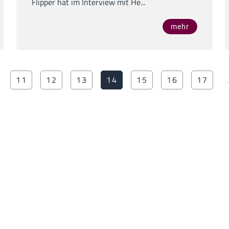
Flipper hat im Interview mit He...
mehr
11
12
13
14
15
16
17