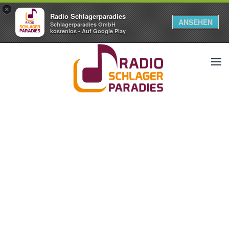
×
Radio Schlagerparadies
ANSEHEN
Schlagerparadies GmbH
kostenlos - Auf Google Play