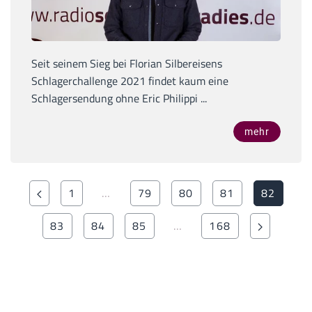
Seit seinem Sieg bei Florian Silbereisens
Schlagerchallenge 2021 findet kaum eine
Schlagersendung ohne Eric Philippi ...
mehr
1
…
79
80
81
82
83
84
85
…
168