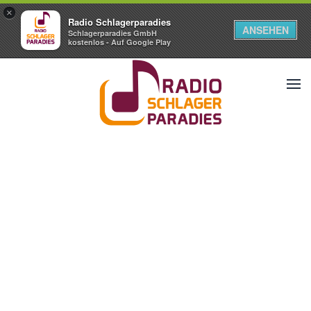
×
Radio Schlagerparadies
ANSEHEN
Schlagerparadies GmbH
kostenlos - Auf Google Play