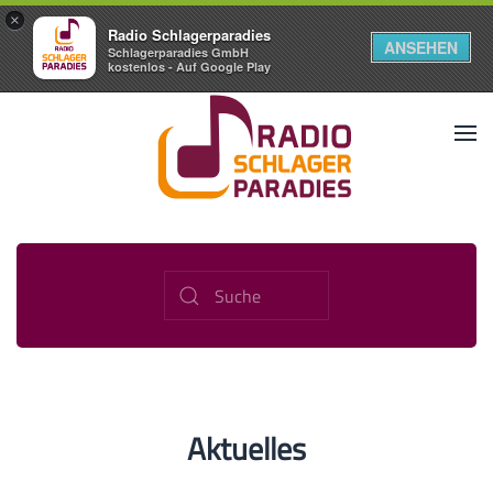
×
Radio Schlagerparadies
ANSEHEN
Schlagerparadies GmbH
kostenlos - Auf Google Play
Aktuelles