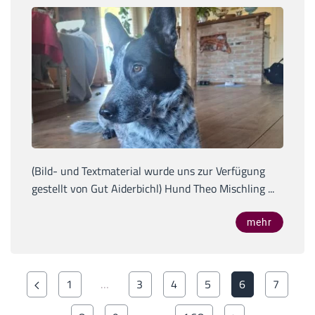
(Bild- und Textmaterial wurde uns zur Verfügung
gestellt von Gut Aiderbichl) Hund Theo Mischling ...
mehr
1
…
3
4
5
6
7