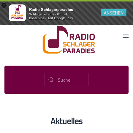
×
Radio Schlagerparadies
ANSEHEN
Schlagerparadies GmbH
kostenlos - Auf Google Play
Aktuelles