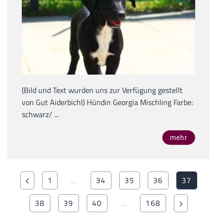
(Bild und Text wurden uns zur Verfügung gestellt
von Gut Aiderbichl) Hündin Georgia Mischling Farbe:
schwarz/ ...
mehr
1
…
34
35
36
37
38
39
40
…
168