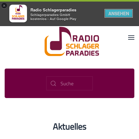
×
Radio Schlagerparadies
ANSEHEN
Schlagerparadies GmbH
kostenlos - Auf Google Play
Aktuelles