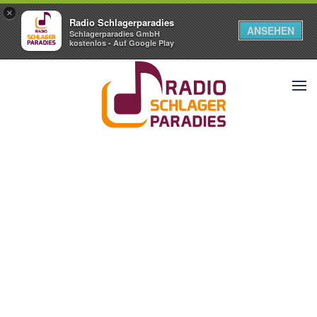
×
Radio Schlagerparadies
ANSEHEN
Schlagerparadies GmbH
kostenlos - Auf Google Play