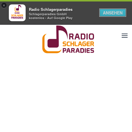
×
Radio Schlagerparadies
ANSEHEN
Schlagerparadies GmbH
kostenlos - Auf Google Play