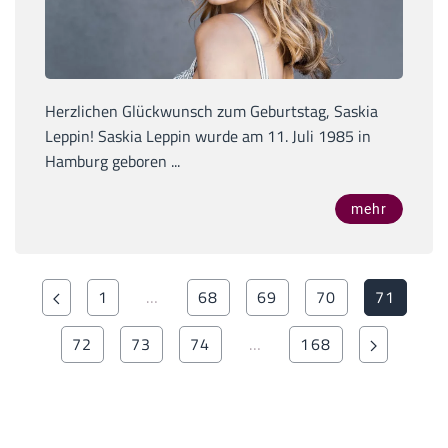
Herzlichen Glückwunsch zum Geburtstag, Saskia
Leppin! Saskia Leppin wurde am 11. Juli 1985 in
Hamburg geboren ...
mehr
1
…
68
69
70
71
72
73
74
…
168