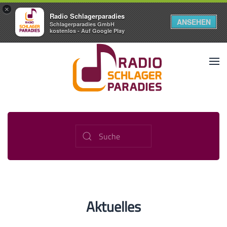
×
Radio Schlagerparadies
ANSEHEN
Schlagerparadies GmbH
kostenlos - Auf Google Play
Aktuelles