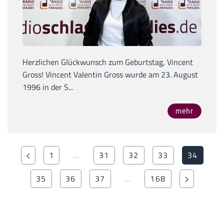
Herzlichen Glückwunsch zum Geburtstag, Vincent
Gross! Vincent Valentin Gross wurde am 23. August
1996 in der S...
mehr
1
…
31
32
33
34
35
36
37
…
168