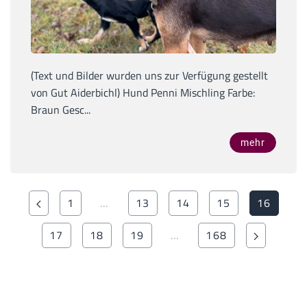
(Text und Bilder wurden uns zur Verfügung gestellt
von Gut Aiderbichl) Hund Penni Mischling Farbe:
Braun Gesc...
mehr
1
…
13
14
15
16
17
18
19
…
168