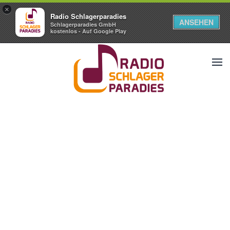
×
Radio Schlagerparadies
ANSEHEN
Schlagerparadies GmbH
kostenlos - Auf Google Play