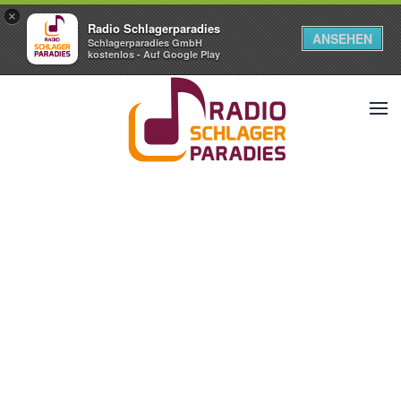
×
Radio Schlagerparadies
ANSEHEN
Schlagerparadies GmbH
kostenlos - Auf Google Play