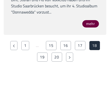
Studio Saarbrücken besucht, um ihr 4. Studioalbum
"Donnawedda" vorzust...
mehr
1
…
15
16
17
18
19
20