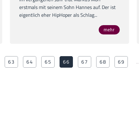
erstmals mit seinem Sohn Hannes auf. Der ist
eigentlich eher HipHoper als Schlag...
mehr
63
64
65
66
67
68
69