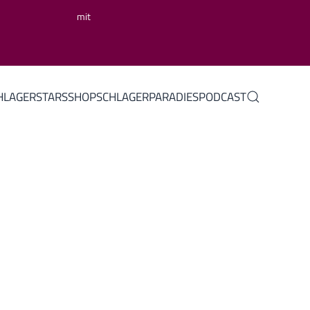
mit
HLAGERSTARS
SHOP
SCHLAGERPARADIES
PODCAST