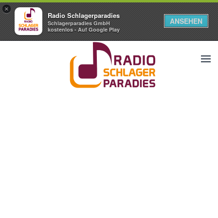
×
Radio Schlagerparadies
ANSEHEN
Schlagerparadies GmbH
kostenlos - Auf Google Play