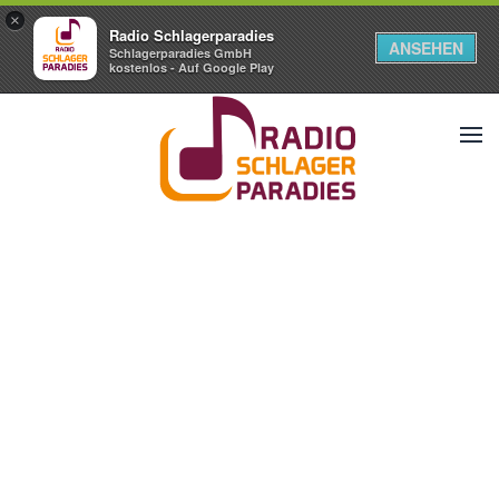
×
Radio Schlagerparadies
ANSEHEN
Schlagerparadies GmbH
kostenlos - Auf Google Play