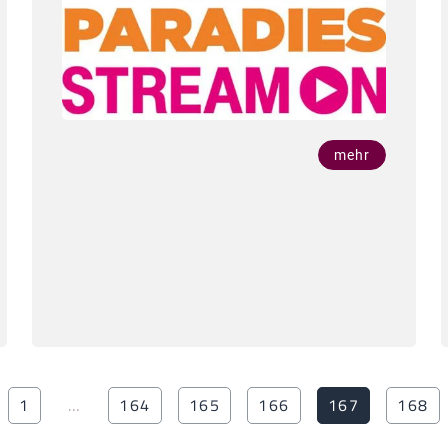
mehr
1
…
164
165
166
167
168