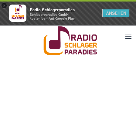
×
Radio Schlagerparadies
ANSEHEN
Schlagerparadies GmbH
kostenlos - Auf Google Play