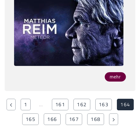
mehr
1
…
161
162
163
164
165
166
167
168