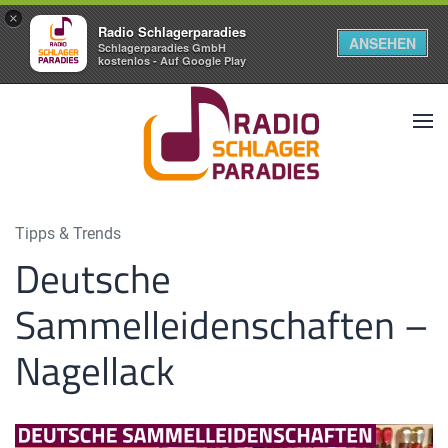
×
Radio Schlagerparadies
ANSEHEN
Schlagerparadies GmbH
kostenlos - Auf Google Play
Tipps & Trends
Deutsche
Sammelleidenschaften –
Nagellack