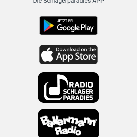
Die Schlagerparadies APP