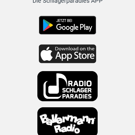
Die Schlagerparadies APP