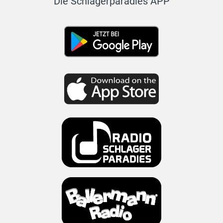
Die Schlagerparadies APP