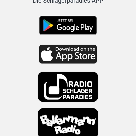
Die Schlagerparadies APP