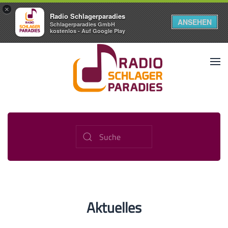
×
Radio Schlagerparadies
ANSEHEN
Schlagerparadies GmbH
kostenlos - Auf Google Play
Aktuelles