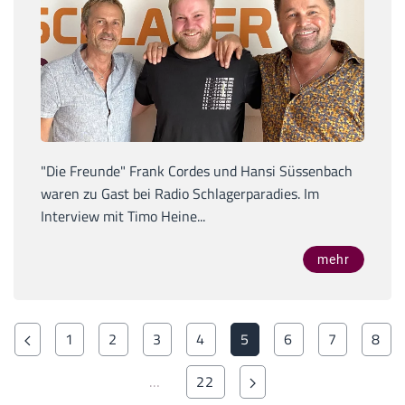
"Die Freunde" Frank Cordes und Hansi Süssenbach
waren zu Gast bei Radio Schlagerparadies. Im
Interview mit Timo Heine...
mehr
1
2
3
4
5
6
7
8
…
22