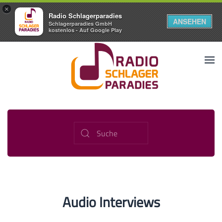
×
Radio Schlagerparadies
ANSEHEN
Schlagerparadies GmbH
kostenlos - Auf Google Play
Audio Interviews