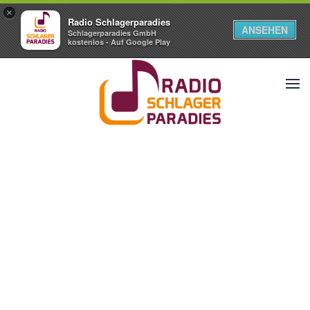
×
Radio Schlagerparadies
ANSEHEN
Schlagerparadies GmbH
kostenlos - Auf Google Play