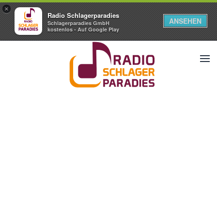
×
Radio Schlagerparadies
ANSEHEN
Schlagerparadies GmbH
kostenlos - Auf Google Play