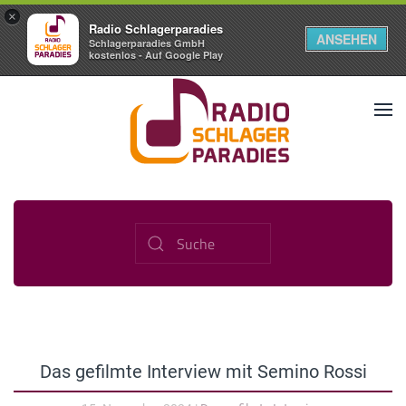
×
Radio Schlagerparadies
ANSEHEN
Schlagerparadies GmbH
kostenlos - Auf Google Play
Das gefilmte Interview mit Semino Rossi