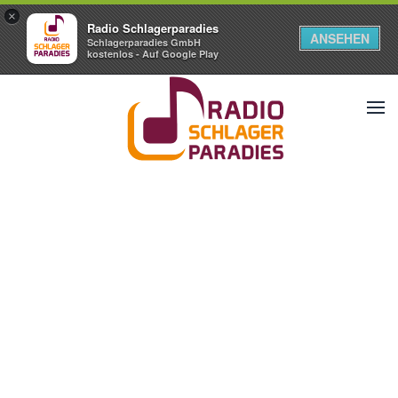
×
Radio Schlagerparadies
ANSEHEN
Schlagerparadies GmbH
kostenlos - Auf Google Play