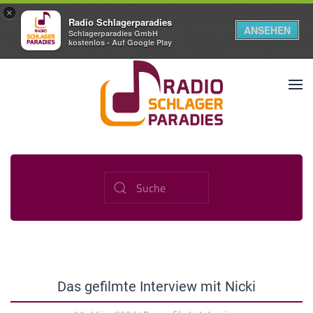
×
Radio Schlagerparadies
ANSEHEN
Schlagerparadies GmbH
kostenlos - Auf Google Play
Das gefilmte Interview mit Nicki