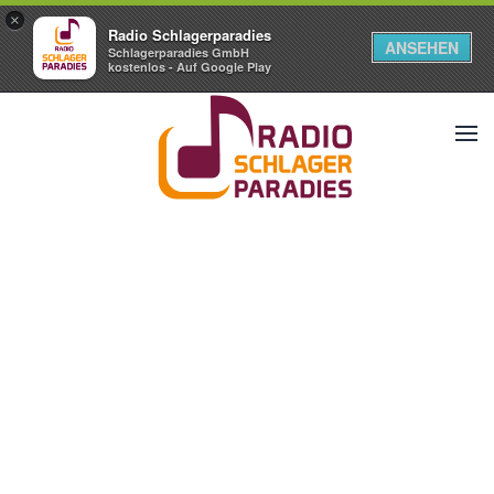
×
Radio Schlagerparadies
ANSEHEN
Schlagerparadies GmbH
kostenlos - Auf Google Play