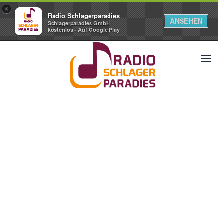
×
Radio Schlagerparadies
ANSEHEN
Schlagerparadies GmbH
kostenlos - Auf Google Play