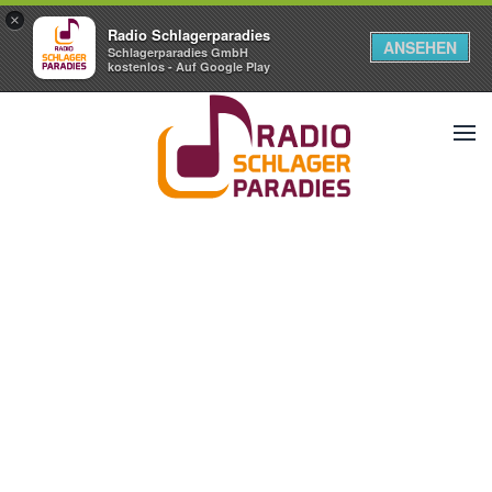
×
Radio Schlagerparadies
ANSEHEN
Schlagerparadies GmbH
kostenlos - Auf Google Play